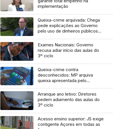
garante total empenho na
implementação
Queixa-crime arquivada: Chega
pede explicações ao Governo
pelo uso de dinheiros públicos
em processo judicial
Exames Nacionais: Governo
recusa adiar início das aulas do
3º ciclo
Queixa-crime contra
desconhecidos: MP arquiva
queixa apresentada pelo
Governo em 2021
Arranque ano letivo: Diretores
pedem adiamento das aulas do
3º ciclo
Acesso ensino superior: JS exige
contigente Açores em todas as