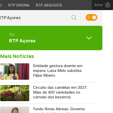
G
RTP ENSINA
RTP ARQUIVOS
Entrar
RTP Açores
TV
RTP Açores
Mais Notícias
Entidade gestora doente em
espera: Luísa Melo substitui
Filipe Ribeiro
Circuito das camélias em 2027:
Mais de 400 variedades no
cerrado dos bezerros
Fundo Rotas Aéreas: Governo