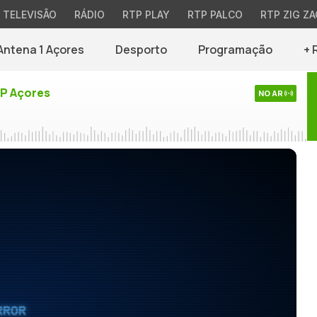
TELEVISÃO
RÁDIO
RTP PLAY
RTP PALCO
RTP ZIG ZA
Antena 1 Açores
Desporto
Programação
+ 
TP Açores
NO AR
RROR