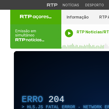
NOTÍCIAS
DESPORTO
Informação
RTP 
RTP Noticias/R
ERRO
204
HLS.JS FATAL ERROR - NETWORK E