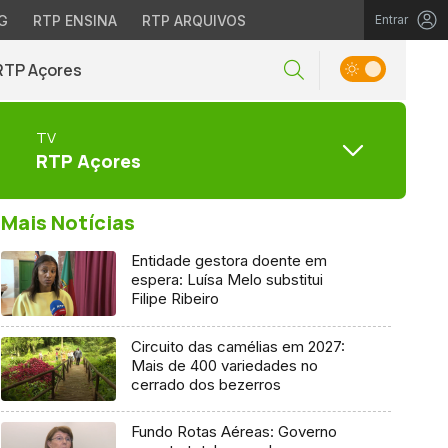
G
RTP ENSINA
RTP ARQUIVOS
Entrar
RTP Açores
TV
RTP Açores
Mais Notícias
Entidade gestora doente em
espera: Luísa Melo substitui
Filipe Ribeiro
Circuito das camélias em 2027:
Mais de 400 variedades no
cerrado dos bezerros
Fundo Rotas Aéreas: Governo