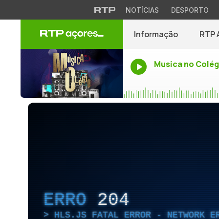
NOTÍCIAS
DESPORTO
Informação
RTP 
Musica no Colég
ERRO
204
HLS.JS FATAL ERROR - NETWORK E