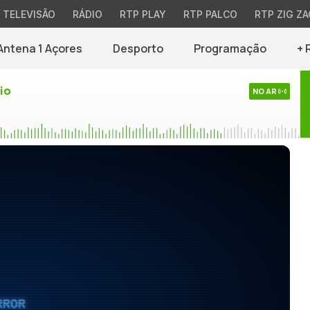
TELEVISÃO
RÁDIO
RTP PLAY
RTP PALCO
RTP ZIG ZA
Antena 1 Açores
Desporto
Programação
+ 
io
NO AR
RROR