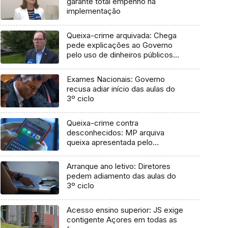
garante total empenho na
implementação
Queixa-crime arquivada: Chega
pede explicações ao Governo
pelo uso de dinheiros públicos
em processo judicial
Exames Nacionais: Governo
recusa adiar início das aulas do
3º ciclo
Queixa-crime contra
desconhecidos: MP arquiva
queixa apresentada pelo
Governo em 2021
Arranque ano letivo: Diretores
pedem adiamento das aulas do
3º ciclo
Acesso ensino superior: JS exige
contigente Açores em todas as