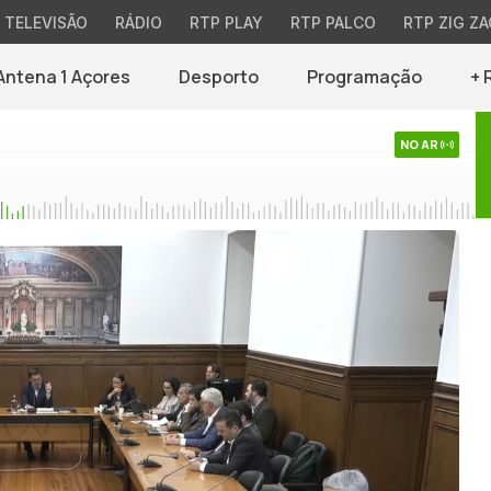
TELEVISÃO
RÁDIO
RTP PLAY
RTP PALCO
RTP ZIG ZA
Antena 1 Açores
Desporto
Programação
+ 
NO AR