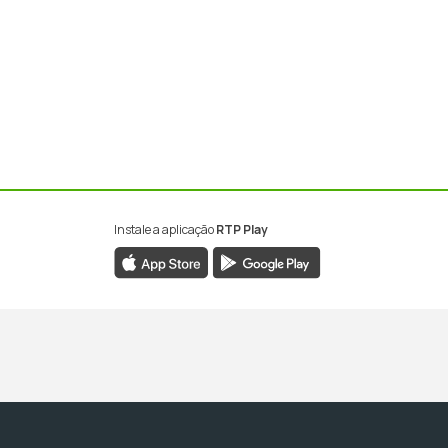
Instale a aplicação
RTP Play