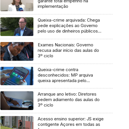
garante total empenho na
implementação
Queixa-crime arquivada: Chega
pede explicações ao Governo
pelo uso de dinheiros públicos
em processo judicial
Exames Nacionais: Governo
recusa adiar início das aulas do
3º ciclo
Queixa-crime contra
desconhecidos: MP arquiva
queixa apresentada pelo
Governo em 2021
Arranque ano letivo: Diretores
pedem adiamento das aulas do
3º ciclo
Acesso ensino superior: JS exige
contigente Açores em todas as