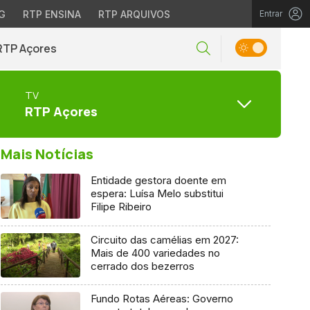
G
RTP ENSINA
RTP ARQUIVOS
Entrar
RTP Açores
TV
RTP Açores
Mais Notícias
Entidade gestora doente em
espera: Luísa Melo substitui
Filipe Ribeiro
Circuito das camélias em 2027:
Mais de 400 variedades no
cerrado dos bezerros
Fundo Rotas Aéreas: Governo