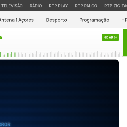
TELEVISÃO
RÁDIO
RTP PLAY
RTP PALCO
RTP ZIG ZA
Antena 1 Açores
Desporto
Programação
+ 
a
NO AR
RROR