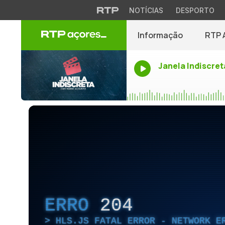
NOTÍCIAS
DESPORTO
Informação
RTP 
Janela Indiscret
ERRO
204
HLS.JS FATAL ERROR - NETWORK E