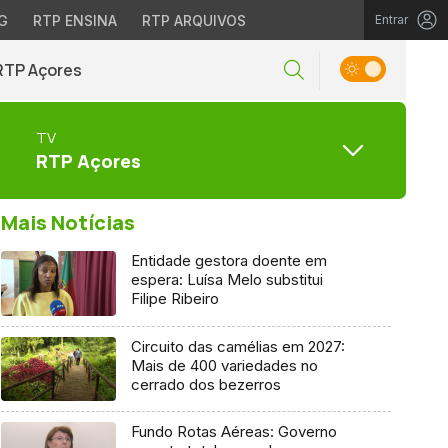
G
RTP ENSINA
RTP ARQUIVOS
Entrar
RTP Açores
TV
RTP Açores
Mais Notícias
Entidade gestora doente em
espera: Luísa Melo substitui
Filipe Ribeiro
Circuito das camélias em 2027:
Mais de 400 variedades no
cerrado dos bezerros
Fundo Rotas Aéreas: Governo