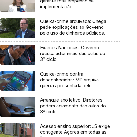
garante total empenho na
implementação
Queixa-crime arquivada: Chega
pede explicações ao Governo
pelo uso de dinheiros públicos
em processo judicial
Exames Nacionais: Governo
recusa adiar início das aulas do
3º ciclo
Queixa-crime contra
desconhecidos: MP arquiva
queixa apresentada pelo
Governo em 2021
Arranque ano letivo: Diretores
pedem adiamento das aulas do
3º ciclo
Acesso ensino superior: JS exige
contigente Açores em todas as