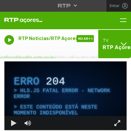
Entrar
Me
RTP Noticias/RTP Açores
NO AR
TV
RTP Açore
ERRO
204
HLS.JS FATAL ERROR - NETWORK
ERROR
ESTE CONTEÚDO ESTÁ NESTE
MOMENTO INDISPONÍVEL