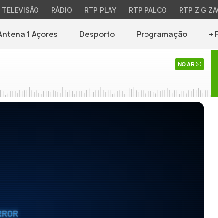
TELEVISÃO
RÁDIO
RTP PLAY
RTP PALCO
RTP ZIG ZA
Antena 1 Açores
Desporto
Programação
+ 
s
NO AR
RROR