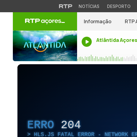
NOTÍCIAS
DESPORTO
Informação
RTP 
Atlântida Açore
ERRO
204
HLS.JS FATAL ERROR - NETWORK E