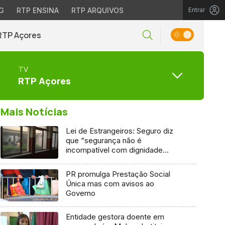
G
RTP ENSINA
RTP ARQUIVOS
Entrar
RTP Açores
TV
RTP Açores
Mais Notícias
Lei de Estrangeiros: Seguro diz
que “segurança não é
incompatível com dignidade
humana”
PR promulga Prestação Social
Única mas com avisos ao
Governo
Entidade gestora doente em