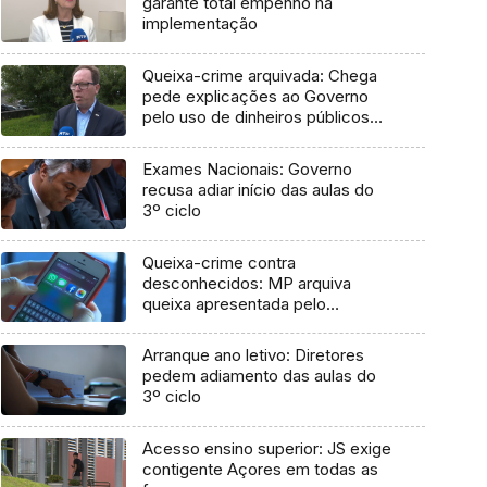
garante total empenho na
implementação
Queixa-crime arquivada: Chega
pede explicações ao Governo
pelo uso de dinheiros públicos
em processo judicial
Exames Nacionais: Governo
recusa adiar início das aulas do
3º ciclo
Queixa-crime contra
desconhecidos: MP arquiva
queixa apresentada pelo
Governo em 2021
Arranque ano letivo: Diretores
pedem adiamento das aulas do
3º ciclo
Acesso ensino superior: JS exige
contigente Açores em todas as