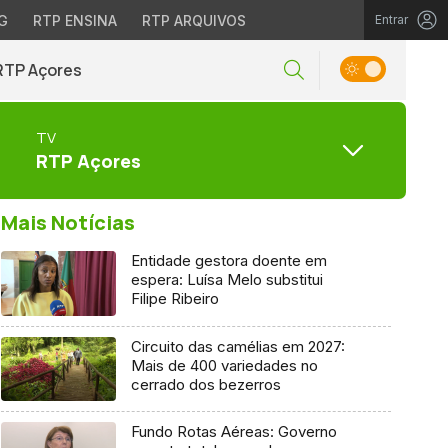
G
RTP ENSINA
RTP ARQUIVOS
Entrar
RTP Açores
TV
RTP Açores
Mais Notícias
Entidade gestora doente em
espera: Luísa Melo substitui
Filipe Ribeiro
Circuito das camélias em 2027:
Mais de 400 variedades no
cerrado dos bezerros
Fundo Rotas Aéreas: Governo