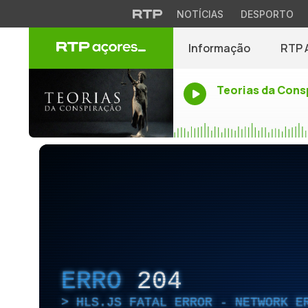
NOTÍCIAS
DESPORTO
Informação
RTP 
Teorias da Cons
ERRO
204
HLS.JS FATAL ERROR - NETWORK E