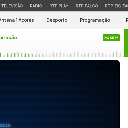
TELEVISÃO
RÁDIO
RTP PLAY
RTP PALCO
RTP ZIG ZA
Antena 1 Açores
Desporto
Programação
+ 
piração
NO AR
RROR