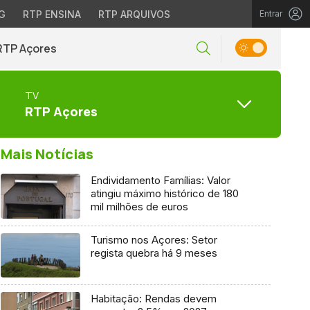
G
RTP ENSINA
RTP ARQUIVOS
Entrar
RTP Açores
TV
RTP Açores
Mais Notícias
Endividamento Famílias: Valor
atingiu máximo histórico de 180
mil milhões de euros
Turismo nos Açores: Setor
regista quebra há 9 meses
Habitação: Rendas devem