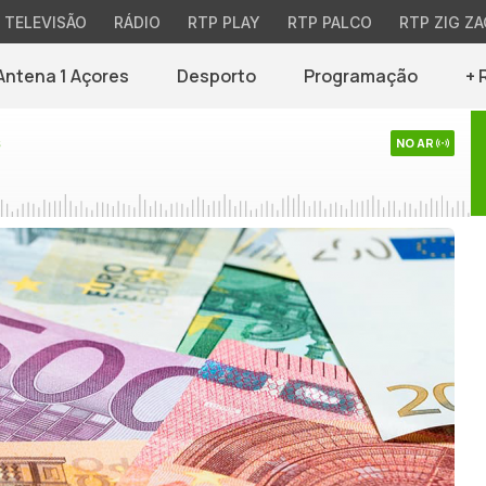
TELEVISÃO
RÁDIO
RTP PLAY
RTP PALCO
RTP ZIG ZA
Antena 1 Açores
Desporto
Programação
+ 
s
NO AR