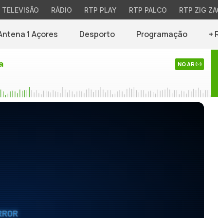
TELEVISÃO
RÁDIO
RTP PLAY
RTP PALCO
RTP ZIG ZA
Antena 1 Açores
Desporto
Programação
+ 
a
NO AR
RROR