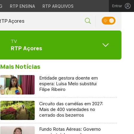
G
RTP ENSINA
RTP ARQUIVOS
Entrar
RTP Açores
TV
RTP Açores
Mais Notícias
Entidade gestora doente em
espera: Luísa Melo substitui
Filipe Ribeiro
Circuito das camélias em 2027:
Mais de 400 variedades no
cerrado dos bezerros
Fundo Rotas Aéreas: Governo