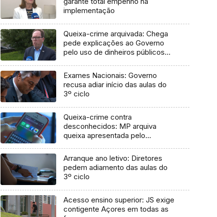
garante total empenho na
implementação
Queixa-crime arquivada: Chega
pede explicações ao Governo
pelo uso de dinheiros públicos
em processo judicial
Exames Nacionais: Governo
recusa adiar início das aulas do
3º ciclo
Queixa-crime contra
desconhecidos: MP arquiva
queixa apresentada pelo
Governo em 2021
Arranque ano letivo: Diretores
pedem adiamento das aulas do
3º ciclo
Acesso ensino superior: JS exige
contigente Açores em todas as