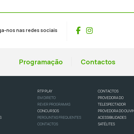
Facebook
Instagram
ga-nos nas redes sociais
Programação
Contactos
RTP PLAY
CONTACTOS
EM DIRETO
PROVEDORA DO
REVER PROGRAMAS
TELESPECTADOR
CONCURSOS
PROVEDORA DO OUVI
S
PERGUNTAS FREQUENTES
ACESSIBILIDADES
CONTACTOS
SATÉLITES