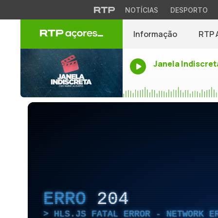
NOTÍCIAS
DESPORTO
Informação
RTP 
Janela Indiscret
ERRO
204
HLS.JS FATAL ERROR - NETWORK E