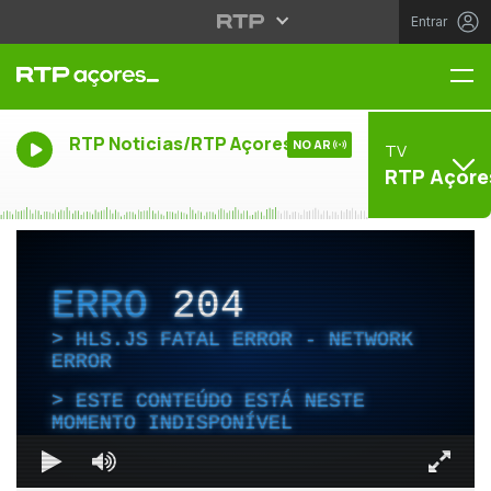
Entrar
Me
RTP Noticias/RTP Açores
NO AR
TV
RTP Açore
ERRO
204
HLS.JS FATAL ERROR - NETWORK
ERROR
ESTE CONTEÚDO ESTÁ NESTE
MOMENTO INDISPONÍVEL