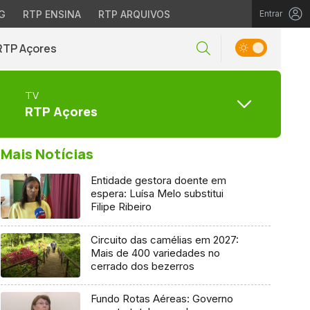
G
RTP ENSINA
RTP ARQUIVOS
Entrar
RTP Açores
TV
RTP Açores
Mais Notícias
Entidade gestora doente em
espera: Luísa Melo substitui
Filipe Ribeiro
Circuito das camélias em 2027:
Mais de 400 variedades no
cerrado dos bezerros
Fundo Rotas Aéreas: Governo