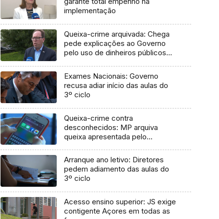
garante total empenho na
implementação
Queixa-crime arquivada: Chega
pede explicações ao Governo
pelo uso de dinheiros públicos
em processo judicial
Exames Nacionais: Governo
recusa adiar início das aulas do
3º ciclo
Queixa-crime contra
desconhecidos: MP arquiva
queixa apresentada pelo
Governo em 2021
Arranque ano letivo: Diretores
pedem adiamento das aulas do
3º ciclo
Acesso ensino superior: JS exige
contigente Açores em todas as