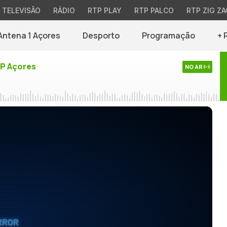
TELEVISÃO
RÁDIO
RTP PLAY
RTP PALCO
RTP ZIG ZA
Antena 1 Açores
Desporto
Programação
+ 
TP Açores
NO AR
RROR