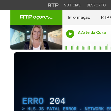
NOTÍCIAS
DESPORTO
Informação
RTP 
A Arte da Cura
ERRO
204
HLS.JS FATAL ERROR - NETWORK E