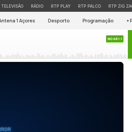
TELEVISÃO
RÁDIO
RTP PLAY
RTP PALCO
RTP ZIG ZA
Antena 1 Açores
Desporto
Programação
+ 
NO AR
RROR