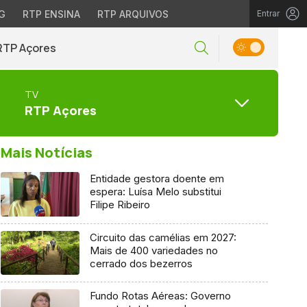
G
RTP ENSINA
RTP ARQUIVOS
Entrar
RTP Açores
TV
RTP Açores
Mais Notícias
Entidade gestora doente em
espera: Luísa Melo substitui
Filipe Ribeiro
Circuito das camélias em 2027:
Mais de 400 variedades no
cerrado dos bezerros
Fundo Rotas Aéreas: Governo