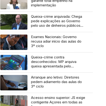
garante total empenho na
implementação
Queixa-crime arquivada: Chega
pede explicações ao Governo
pelo uso de dinheiros públicos
em processo judicial
Exames Nacionais: Governo
recusa adiar início das aulas do
3º ciclo
Queixa-crime contra
desconhecidos: MP arquiva
queixa apresentada pelo
Governo em 2021
Arranque ano letivo: Diretores
pedem adiamento das aulas do
3º ciclo
Acesso ensino superior: JS exige
contigente Açores em todas as