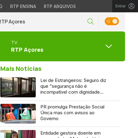
G
RTP ENSINA
RTP ARQUIVOS
Entrar
RTP Açores
TV
RTP Açores
Mais Notícias
Lei de Estrangeiros: Seguro diz
que “segurança não é
incompatível com dignidade
humana”
PR promulga Prestação Social
Única mas com avisos ao
Governo
Entidade gestora doente em