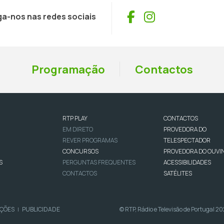
Facebook
Instagram
ga-nos nas redes sociais
Programação
Contactos
RTP PLAY
CONTACTOS
EM DIRETO
PROVEDORA DO
REVER PROGRAMAS
TELESPECTADOR
CONCURSOS
PROVEDORA DO OUVI
S
PERGUNTAS FREQUENTES
ACESSIBILIDADES
CONTACTOS
SATÉLITES
IÇÕES
PUBLICIDADE
© RTP, Rádio e Televisão de Portugal 2
|