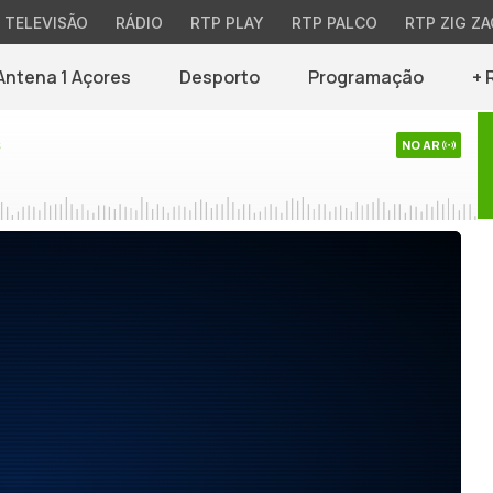
TELEVISÃO
RÁDIO
RTP PLAY
RTP PALCO
RTP ZIG ZA
Antena 1 Açores
Desporto
Programação
+ 
s
NO AR