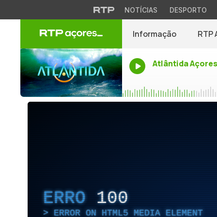
NOTÍCIAS
DESPORTO
Informação
RTP 
Atlântida Açore
ERRO
100
ERROR ON HTML5 MEDIA ELEMENT