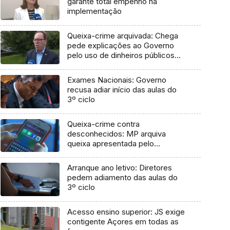
garante total empenho na
implementação
Queixa-crime arquivada: Chega
pede explicações ao Governo
pelo uso de dinheiros públicos
em processo judicial
Exames Nacionais: Governo
recusa adiar início das aulas do
3º ciclo
Queixa-crime contra
desconhecidos: MP arquiva
queixa apresentada pelo
Governo em 2021
Arranque ano letivo: Diretores
pedem adiamento das aulas do
3º ciclo
Acesso ensino superior: JS exige
contigente Açores em todas as