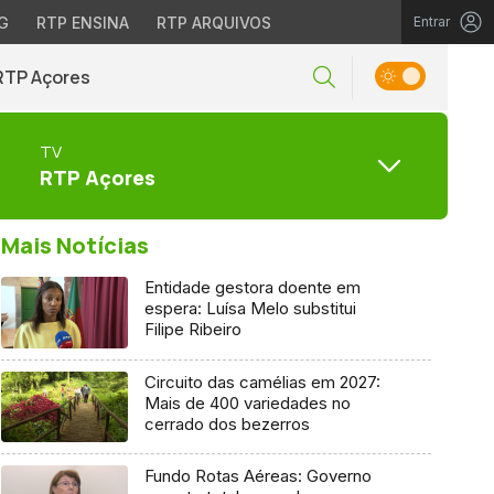
G
RTP ENSINA
RTP ARQUIVOS
Entrar
RTP Açores
TV
RTP Açores
Mais Notícias
Entidade gestora doente em
espera: Luísa Melo substitui
Filipe Ribeiro
Circuito das camélias em 2027:
Mais de 400 variedades no
cerrado dos bezerros
Fundo Rotas Aéreas: Governo