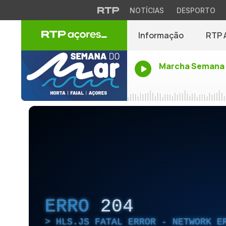
NOTÍCIAS
DESPORTO
Informação
RTP 
Marcha Semana 
ERRO
204
HLS.JS FATAL ERROR - NETWORK E