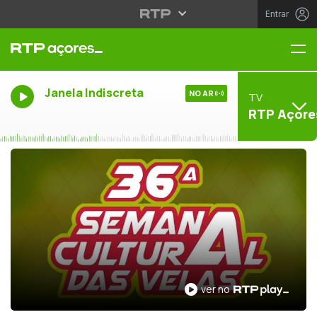
Entrar
Me
Janela Indiscreta
NO AR
TV
RTP Açore
ver no