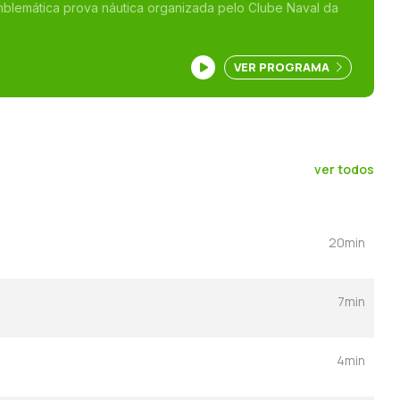
blemática prova náutica organizada pelo Clube Naval da
VER PROGRAMA
ver todos
20min
7min
4min