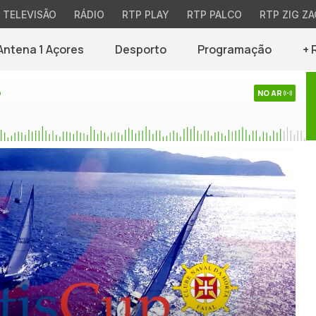
TELEVISÃO
RÁDIO
RTP PLAY
RTP PALCO
RTP ZIG ZA
Antena 1 Açores
Desporto
Programação
+ 
o
NO AR