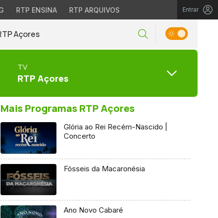
G
RTP ENSINA
RTP ARQUIVOS
Entrar
RTP Açores
TV
RTP Açores
Mais Programas RTP Açores
Glória ao Rei Recém-Nascido |
Concerto
Fósseis da Macaronésia
Ano Novo Cabaré