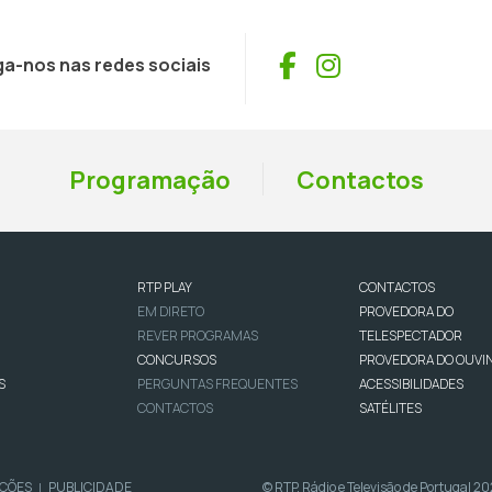
Facebook
Instagram
ga-nos nas redes sociais
Programação
Contactos
RTP PLAY
CONTACTOS
EM DIRETO
PROVEDORA DO
REVER PROGRAMAS
TELESPECTADOR
CONCURSOS
PROVEDORA DO OUVI
S
PERGUNTAS FREQUENTES
ACESSIBILIDADES
CONTACTOS
SATÉLITES
IÇÕES
PUBLICIDADE
© RTP, Rádio e Televisão de Portugal 2
|