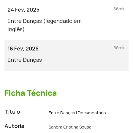
pensar - é esta abertura ao diálogo que
24 Fev, 2025
56min
leva a que entre os terceirenses, não
existam temas tabu.Tudo pode ser
Entre Danças (legendado em
debatido, com humor, inteligência e
profundidade.No documentário "Entre
inglês)
Danças", exploramos como esta postura
molda a essência do Carnaval, tornando-
o não apenas uma festa, mas um espaço
de pensamento crítico e de expressão
18 Fev, 2025
56min
livre.
Entre Danças
Ficha Técnica
Título
Entre Danças | Documentário
Autoria
Sandra Cristina Sousa