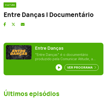
CULTURA
Entre Danças | Documentário
Entre Danças
"Entre Danças" é o documentário
produzido pela Comunicar Atitude, a
pedido da Câmara Municipal de Angra do
VER PROGRAMA
Heroísmo, com o objetivo de mostrar o
Carnaval da Ilha Terceira, nas mais
variadas vertentes, à Comissão da
UNESCO. No Carnaval da Terceira, os
temas de cada atuação são escolhidos
com muito cuidado, sempre com o
Últimos episódios
objetivo de provocar reações no
público.Mas não se trata apenas de
diversão, cada performance encerra
com uma reflexão que faz o público