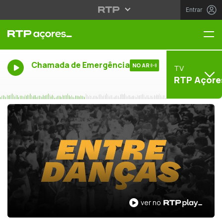
Entrar
Me
Chamada de Emergência
NO AR
TV
RTP Açore
ver no