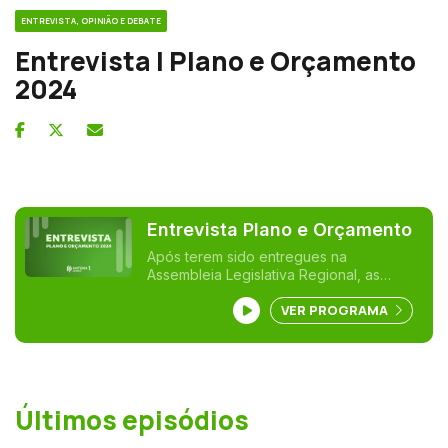
ENTREVISTA, OPINIÃO E DEBATE
Entrevista | Plano e Orçamento
2024
Entrevista Plano e Orçamento
Após terem sido entregues na
Assembleia Legislativa Regional, as
propostas de Plano e Orçamento para
VER PROGRAMA
2024 e antes da sua discussão na sessão
plenária de novembro, a Antena 1 Açores
e a RTP Açores entrevistam os líderes
partidários, de todas as forças com
assento parlamentar.
Últimos episódios