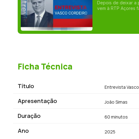
Depois de deixar a 
vem à RTP Açores fa
Europa e o futuro d
mais complexo e exigente. É a primeira grande entrevista
Governo Regional, d
Uma entrevista condu
Ficha Técnica
Título
Entrevista Vasco
Apresentação
João Simas
Duração
60 minutos
Ano
2025