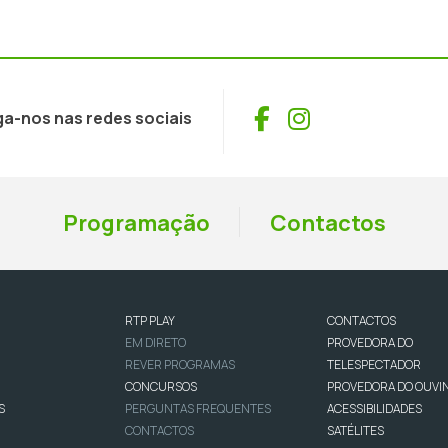
Facebook
Instagram
ga-nos nas redes sociais
Programação
Contactos
RTP PLAY
CONTACTOS
EM DIRETO
PROVEDORA DO
REVER PROGRAMAS
TELESPECTADOR
CONCURSOS
PROVEDORA DO OUVI
S
PERGUNTAS FREQUENTES
ACESSIBILIDADES
CONTACTOS
SATÉLITES