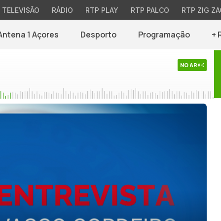
TELEVISÃO
RÁDIO
RTP PLAY
RTP PALCO
RTP ZIG ZA
Antena 1 Açores
Desporto
Programação
+ 
NO AR