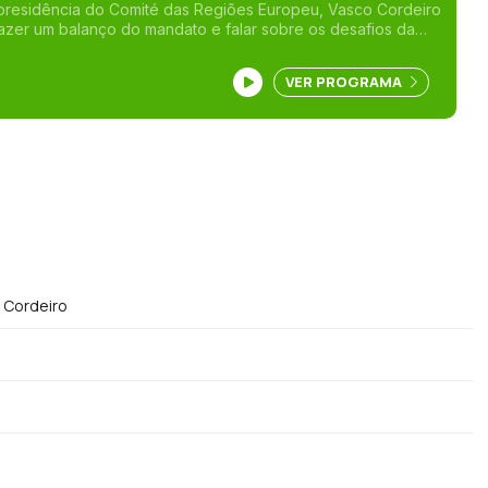
presidência do Comité das Regiões Europeu, Vasco Cordeiro
zer um balanço do mandato e falar sobre os desafios da
a Política de Coesão, num contexto internacional cada vez
 ao ex-presidente do
VER PROGRAMA
esde a saída da liderança do PS/Açores, em junho de 2024.
zida pelo jornalista João Simas.
 Cordeiro