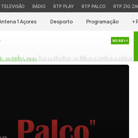
TELEVISÃO
RÁDIO
RTP PLAY
RTP PALCO
RTP ZIG ZA
Antena 1 Açores
Desporto
Programação
+ 
o
NO AR