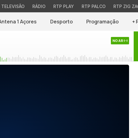
TELEVISÃO
RÁDIO
RTP PLAY
RTP PALCO
RTP ZIG ZA
Antena 1 Açores
Desporto
Programação
+ 
NO AR