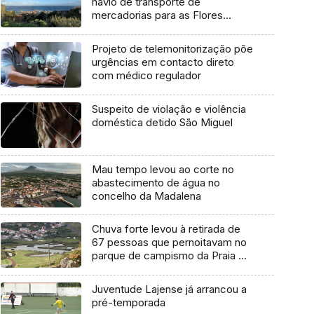
navio de transporte de
mercadorias para as Flores
marcada para dia 11 de agosto
Projeto de telemonitorização põe
urgências em contacto direto
com médico regulador
Suspeito de violação e violência
doméstica detido São Miguel
Mau tempo levou ao corte no
abastecimento de água no
concelho da Madalena
Chuva forte levou à retirada de
67 pessoas que pernoitavam no
parque de campismo da Praia da
Vitória
Juventude Lajense já arrancou a
pré-temporada