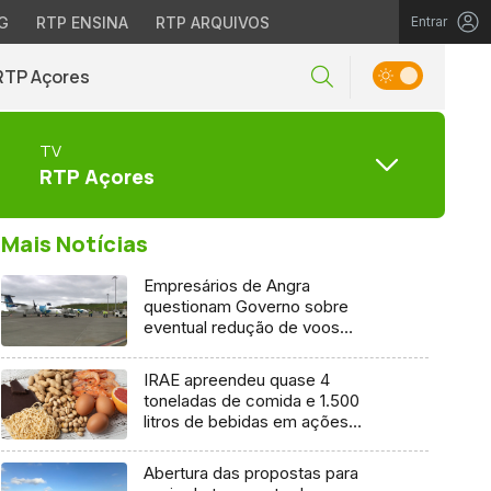
G
RTP ENSINA
RTP ARQUIVOS
Entrar
RTP Açores
TV
RTP Açores
Mais Notícias
Empresários de Angra
questionam Governo sobre
eventual redução de voos
interilhas até 2031
IRAE apreendeu quase 4
toneladas de comida e 1.500
litros de bebidas em ações
inspetivas em 2025
Abertura das propostas para