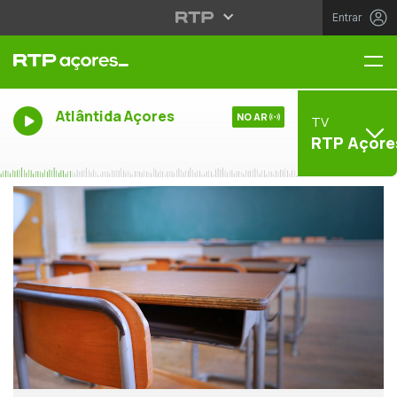
Entrar
Me
Atlântida Açores
NO AR
TV
RTP Açore