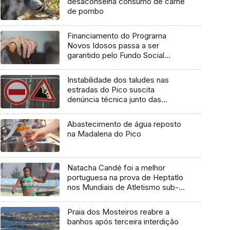
desaconselha consumo de carne
de pombo
Financiamento do Programa
Novos Idosos passa a ser
garantido pelo Fundo Social
Europeu Mais
Instabilidade dos taludes nas
estradas do Pico suscita
denúncia técnica junto das
entidades europeias
Abastecimento de água reposto
na Madalena do Pico
Natacha Candé foi a melhor
portuguesa na prova de Heptatlo
nos Mundiais de Atletismo sub-
20
Praia dos Mosteiros reabre a
banhos após terceira interdição