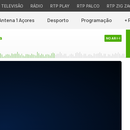
TELEVISÃO
RÁDIO
RTP PLAY
RTP PALCO
RTP ZIG ZA
Antena 1 Açores
Desporto
Programação
+ 
a
NO AR