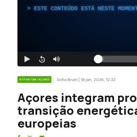
ESTE CONTEÚDO ESTÁ NESTE MOMEN
Sofia Brum | 18 jan, 2026, 12:32
RTP ANTENA 1 AÇORES
Açores integram pro
transição energética
europeias