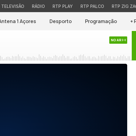
TELEVISÃO
RÁDIO
RTP PLAY
RTP PALCO
RTP ZIG ZA
Antena 1 Açores
Desporto
Programação
+ 
NO AR