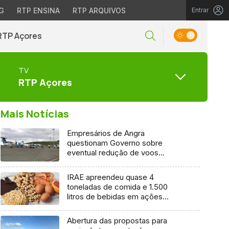
G
RTP ENSINA
RTP ARQUIVOS
Entrar
RTP Açores
TV
RTP Açores
Mais Notícias
Empresários de Angra
questionam Governo sobre
eventual redução de voos
interilhas até 2031
IRAE apreendeu quase 4
toneladas de comida e 1.500
litros de bebidas em ações
inspetivas em 2025
Abertura das propostas para