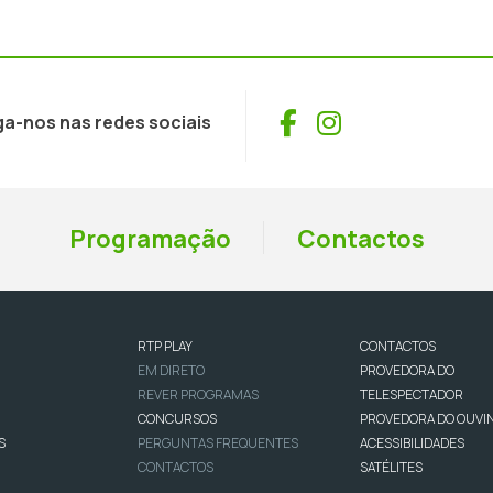
Facebook
Instagram
ga-nos nas redes sociais
Programação
Contactos
RTP PLAY
CONTACTOS
EM DIRETO
PROVEDORA DO
REVER PROGRAMAS
TELESPECTADOR
CONCURSOS
PROVEDORA DO OUVI
S
PERGUNTAS FREQUENTES
ACESSIBILIDADES
CONTACTOS
SATÉLITES