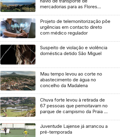
navio de transporte de
mercadorias para as Flores
marcada para dia 11 de agosto
Projeto de telemonitorização põe
urgências em contacto direto
com médico regulador
Suspeito de violação e violência
doméstica detido São Miguel
Mau tempo levou ao corte no
abastecimento de água no
concelho da Madalena
Chuva forte levou à retirada de
67 pessoas que pernoitavam no
parque de campismo da Praia da
Vitória
Juventude Lajense já arrancou a
pré-temporada