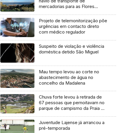
navio de transporte de
mercadorias para as Flores
marcada para dia 11 de agosto
Projeto de telemonitorização põe
urgências em contacto direto
com médico regulador
Suspeito de violação e violência
doméstica detido São Miguel
Mau tempo levou ao corte no
abastecimento de água no
concelho da Madalena
Chuva forte levou à retirada de
67 pessoas que pernoitavam no
parque de campismo da Praia da
Vitória
Juventude Lajense já arrancou a
pré-temporada