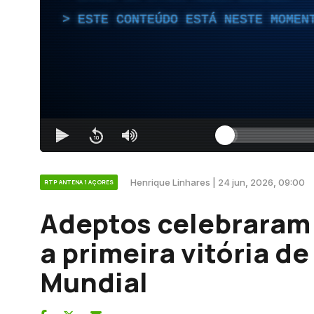
ESTE CONTEÚDO ESTÁ NESTE MOMEN
Henrique Linhares | 24 jun, 2026, 09:00
RTP ANTENA 1 AÇORES
Adeptos celebraram
a primeira vitória d
Mundial