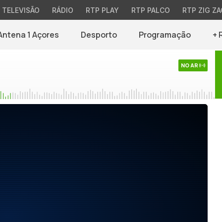
TELEVISÃO
RÁDIO
RTP PLAY
RTP PALCO
RTP ZIG ZA
Antena 1 Açores
Desporto
Programação
+ 
NO AR