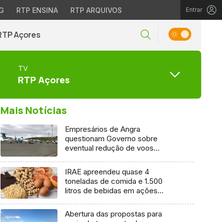
G
RTP ENSINA
RTP ARQUIVOS
Entrar
RTP Açores
TV
RTP Açores
Mais Notícias
Empresários de Angra
questionam Governo sobre
eventual redução de voos
interilhas até 2031
IRAE apreendeu quase 4
toneladas de comida e 1.500
litros de bebidas em ações
inspetivas em 2025
Abertura das propostas para