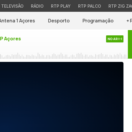
TELEVISÃO
RÁDIO
RTP PLAY
RTP PALCO
RTP ZIG ZA
Antena 1 Açores
Desporto
Programação
+ 
TP Açores
NO AR