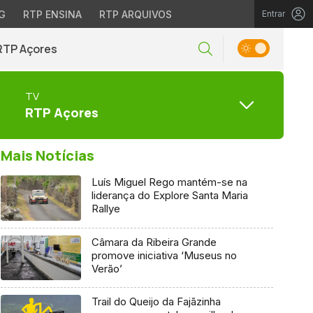
G
RTP ENSINA
RTP ARQUIVOS
Entrar
RTP Açores
TV
RTP Açores
Mais Notícias
Luís Miguel Rego mantém-se na
liderança do Explore Santa Maria
Rallye
Câmara da Ribeira Grande
promove iniciativa ‘Museus no
Verão’
Trail do Queijo da Fajãzinha