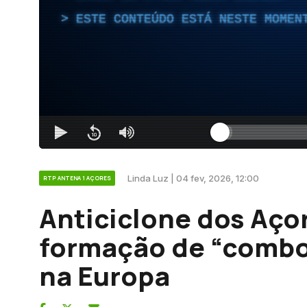
ESTE CONTEÚDO ESTÁ NESTE MOMEN
Linda Luz | 04 fev, 2026, 12:00
RTP ANTENA 1 AÇORES
Anticiclone dos Aço
formação de “combo
na Europa