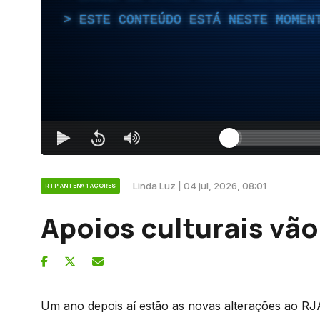
ESTE CONTEÚDO ESTÁ NESTE MOMEN
Linda Luz | 04 jul, 2026, 08:01
RTP ANTENA 1 AÇORES
Apoios culturais vão
Um ano depois aí estão as novas alterações ao RJAA