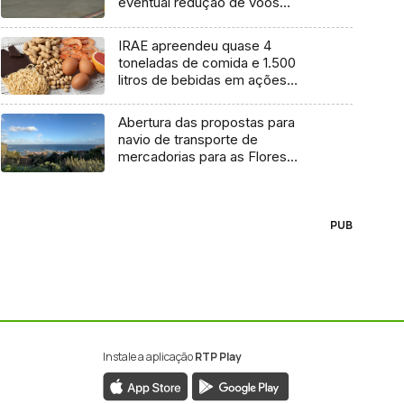
eventual redução de voos
interilhas até 2031
IRAE apreendeu quase 4
toneladas de comida e 1.500
litros de bebidas em ações
inspetivas em 2025
Abertura das propostas para
navio de transporte de
mercadorias para as Flores
marcada para dia 11 de agosto
PUB
Instale a aplicação
RTP Play