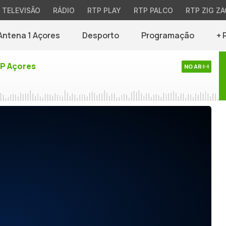
TELEVISÃO
RÁDIO
RTP PLAY
RTP PALCO
RTP ZIG ZA
Antena 1 Açores
Desporto
Programação
+ 
TP Açores
NO AR