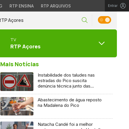
G
RTP ENSINA
RTP ARQUIVOS
Entrar
RTP Açores
TV
RTP Açores
Mais Notícias
Instabilidade dos taludes nas
estradas do Pico suscita
denúncia técnica junto das
entidades europeias
Abastecimento de água reposto
na Madalena do Pico
Natacha Candé foi a melhor