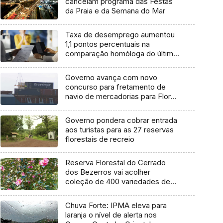
cancelam programa das Festas
da Praia e da Semana do Mar
Taxa de desemprego aumentou
1,1 pontos percentuais na
comparação homóloga do último
trimestre
Governo avança com novo
concurso para fretamento de
navio de mercadorias para Flores
e Corvo
Governo pondera cobrar entrada
aos turistas para as 27 reservas
florestais de recreio
Reserva Florestal do Cerrado
dos Bezerros vai acolher
coleção de 400 variedades de
Camélias
Chuva Forte: IPMA eleva para
laranja o nível de alerta nos