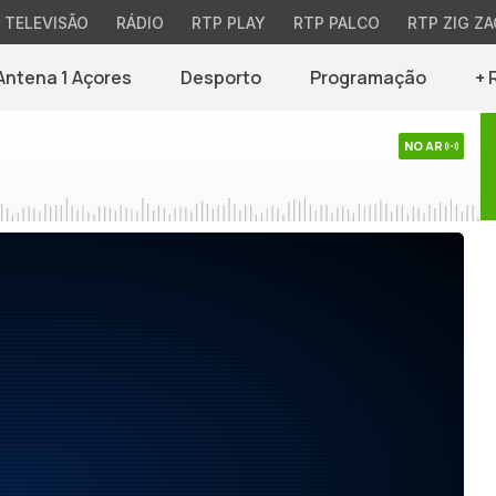
TELEVISÃO
RÁDIO
RTP PLAY
RTP PALCO
RTP ZIG ZA
Antena 1 Açores
Desporto
Programação
+ 
NO AR