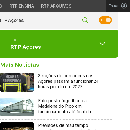
G
RTP ENSINA
RTP ARQUIVOS
Entrar
RTP Açores
TV
RTP Açores
Mais Notícias
Secções de bombeiros nos
Açores passam a funcionar 24
horas por dia em 2027
Entreposto frigorífico da
Madalena do Pico em
funcionamento até final da
semana
Previsões de mau tempo