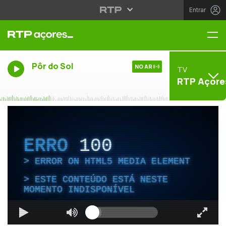
Entrar
Me
Pôr do Sol
NO AR
TV
RTP Açore
ERRO
100
ERROR ON HTML5 MEDIA ELEMENT
ESTE CONTEÚDO ESTÁ NESTE
MOMENTO INDISPONÍVEL