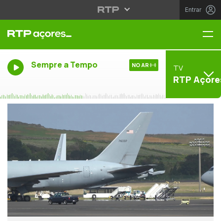
Entrar
Me
Sempre a Tempo
NO AR
TV
RTP Açore