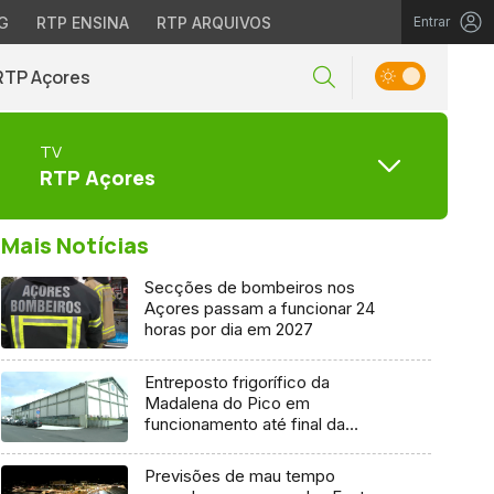
G
RTP ENSINA
RTP ARQUIVOS
Entrar
RTP Açores
TV
RTP Açores
Mais Notícias
Secções de bombeiros nos
Açores passam a funcionar 24
horas por dia em 2027
Entreposto frigorífico da
Madalena do Pico em
funcionamento até final da
semana
Previsões de mau tempo