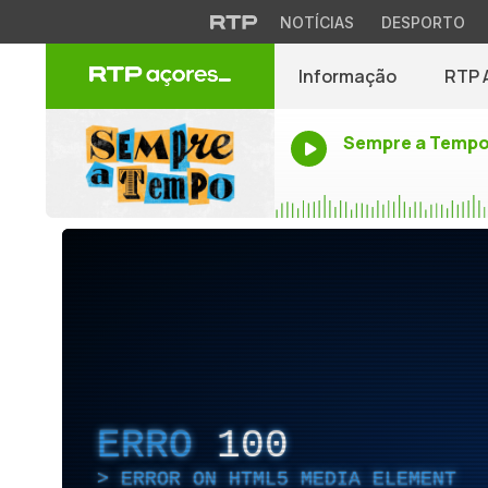
NOTÍCIAS
DESPORTO
Informação
RTP 
Sempre a Temp
ERRO
100
ERROR ON HTML5 MEDIA ELEMENT