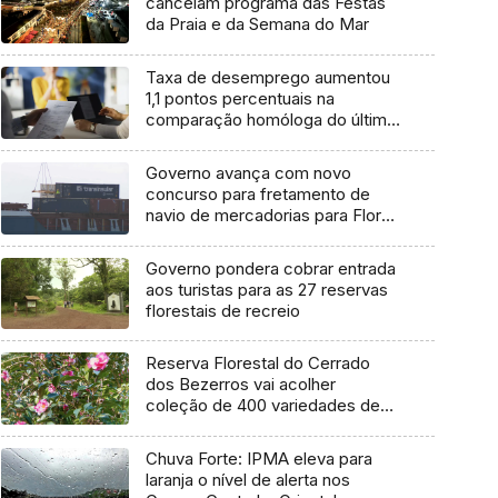
cancelam programa das Festas
da Praia e da Semana do Mar
Taxa de desemprego aumentou
1,1 pontos percentuais na
comparação homóloga do último
trimestre
Governo avança com novo
concurso para fretamento de
navio de mercadorias para Flores
e Corvo
Governo pondera cobrar entrada
aos turistas para as 27 reservas
florestais de recreio
Reserva Florestal do Cerrado
dos Bezerros vai acolher
coleção de 400 variedades de
Camélias
Chuva Forte: IPMA eleva para
laranja o nível de alerta nos