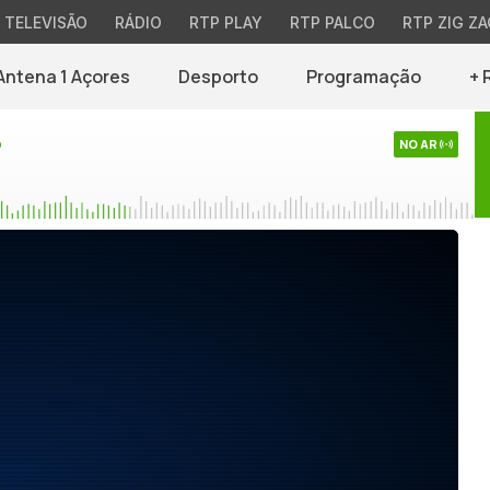
TELEVISÃO
RÁDIO
RTP PLAY
RTP PALCO
RTP ZIG ZA
Antena 1 Açores
Desporto
Programação
+ 
o
NO AR