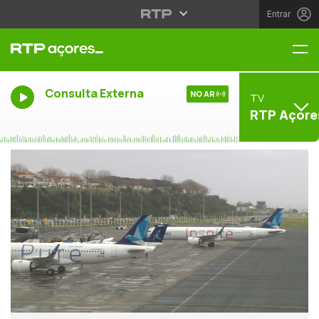
Entrar
Me
Consulta Externa
NO AR
TV
RTP Açore