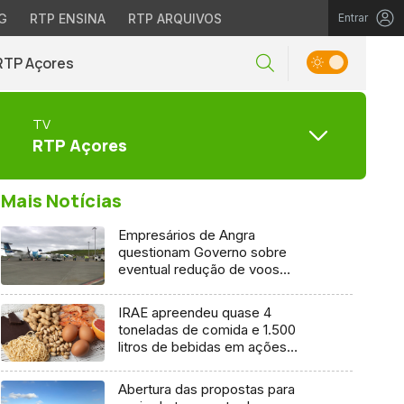
G
RTP ENSINA
RTP ARQUIVOS
Entrar
RTP Açores
TV
RTP Açores
Mais Notícias
Empresários de Angra
questionam Governo sobre
eventual redução de voos
interilhas até 2031
IRAE apreendeu quase 4
toneladas de comida e 1.500
litros de bebidas em ações
inspetivas em 2025
Abertura das propostas para