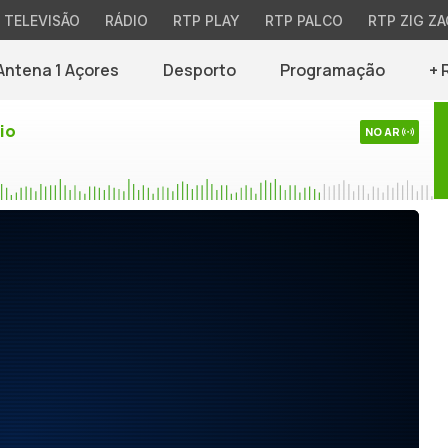
TELEVISÃO
RÁDIO
RTP PLAY
RTP PALCO
RTP ZIG ZA
Antena 1 Açores
Desporto
Programação
+ 
io
NO AR