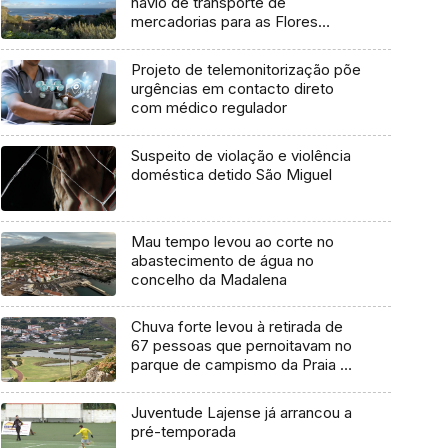
navio de transporte de
mercadorias para as Flores
marcada para dia 11 de agosto
Projeto de telemonitorização põe
urgências em contacto direto
com médico regulador
Suspeito de violação e violência
doméstica detido São Miguel
Mau tempo levou ao corte no
abastecimento de água no
concelho da Madalena
Chuva forte levou à retirada de
67 pessoas que pernoitavam no
parque de campismo da Praia da
Vitória
Juventude Lajense já arrancou a
pré-temporada