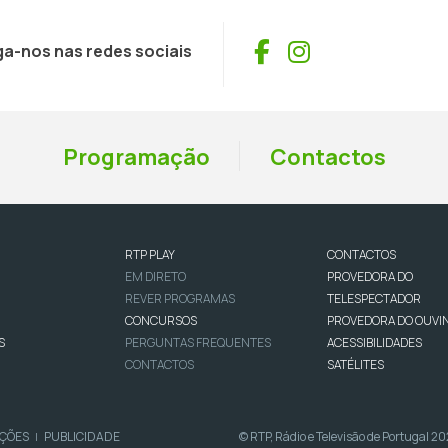
Facebook
Instagram
ga-nos nas redes sociais
Programação
Contactos
RTP PLAY
CONTACTOS
EM DIRETO
PROVEDORA DO
REVER PROGRAMAS
TELESPECTADOR
CONCURSOS
PROVEDORA DO OUVI
S
PERGUNTAS FREQUENTES
ACESSIBILIDADES
CONTACTOS
SATÉLITES
IÇÕES
PUBLICIDADE
© RTP, Rádio e Televisão de Portugal 2
|