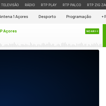
TELEVISÃO
RÁDIO
RTP PLAY
RTP PALCO
RTP ZIG ZA
Antena 1 Açores
Desporto
Programação
+ 
TP Açores
NO AR