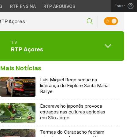
G
RTP ENSINA
RTP ARQUIVOS
Entrar
RTP Açores
TV
RTP Açores
Mais Notícias
Luís Miguel Rego segue na
liderança do Explore Santa Maria
Rallye
Escaravelho japonês provoca
estragos nas culturas agrícolas
em São Jorge
Termas do Carapacho fecham