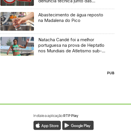
denúncia técnica junto das
entidades europeias
Abastecimento de água reposto
na Madalena do Pico
Natacha Candé foi a melhor
portuguesa na prova de Heptatlo
nos Mundiais de Atletismo sub-
20
PUB
Instale a aplicação
RTP Play