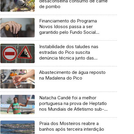
desaconselha consumo de carne
de pombo
Financiamento do Programa
Novos Idosos passa a ser
garantido pelo Fundo Social
Europeu Mais
Instabilidade dos taludes nas
estradas do Pico suscita
denúncia técnica junto das
entidades europeias
Abastecimento de água reposto
na Madalena do Pico
Natacha Candé foi a melhor
portuguesa na prova de Heptatlo
nos Mundiais de Atletismo sub-
20
Praia dos Mosteiros reabre a
banhos após terceira interdição