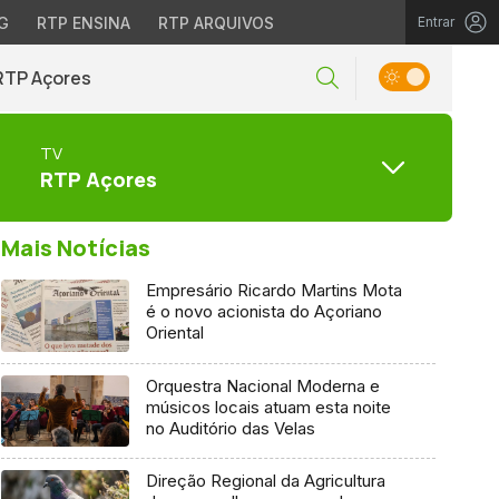
G
RTP ENSINA
RTP ARQUIVOS
Entrar
RTP Açores
TV
RTP Açores
Mais Notícias
Empresário Ricardo Martins Mota
é o novo acionista do Açoriano
Oriental
Orquestra Nacional Moderna e
músicos locais atuam esta noite
no Auditório das Velas
Direção Regional da Agricultura