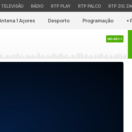
TELEVISÃO
RÁDIO
RTP PLAY
RTP PALCO
RTP ZIG ZA
Antena 1 Açores
Desporto
Programação
+ 
NO AR