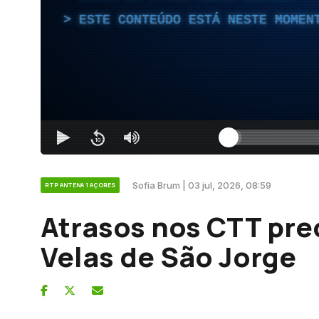
ESTE CONTEÚDO ESTÁ NESTE MOMEN
Sofia Brum | 03 jul, 2026, 08:59
RTP ANTENA 1 AÇORES
Atrasos nos CTT pr
Velas de São Jorge