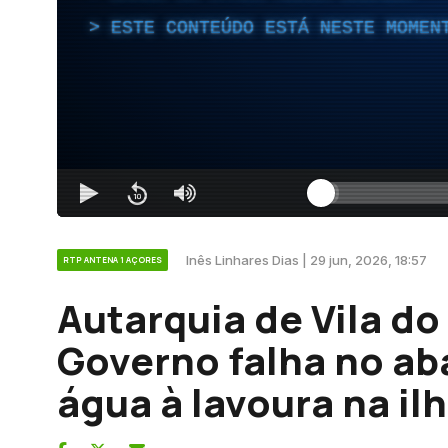
ESTE CONTEÚDO ESTÁ NESTE MOMEN
Inês Linhares Dias | 29 jun, 2026, 18:57
RTP ANTENA 1 AÇORES
Autarquia de Vila do
Governo falha no a
água à lavoura na il