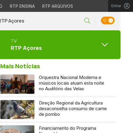
G
RTP ENSINA
RTP ARQUIVOS
Entrar
RTP Açores
TV
RTP Açores
Mais Notícias
Orquestra Nacional Moderna e
músicos locais atuam esta noite
no Auditório das Velas
Direção Regional da Agricultura
desaconselha consumo de carne
de pombo
Financiamento do Programa