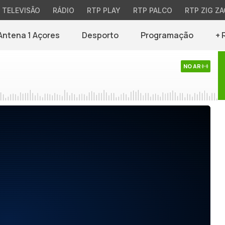
TELEVISÃO
RÁDIO
RTP PLAY
RTP PALCO
RTP ZIG ZA
Antena 1 Açores
Desporto
Programação
+ 
NO AR