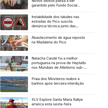
Novos Idosos passa a ser
garantido pelo Fundo Social
Europeu Mais
Instabilidade dos taludes nas
estradas do Pico suscita
denúncia técnica junto das
entidades europeias
Abastecimento de água reposto
na Madalena do Pico
Natacha Candé foi a melhor
portuguesa na prova de Heptatlo
nos Mundiais de Atletismo sub-
20
Praia dos Mosteiros reabre a
banhos após terceira interdição
XLV Explore Santa Maria Rallye
arranca esta sexta-feira