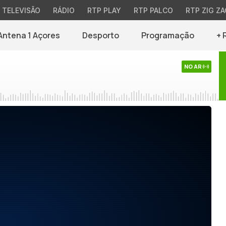
TELEVISÃO
RÁDIO
RTP PLAY
RTP PALCO
RTP ZIG ZA
Antena 1 Açores
Desporto
Programação
+ 
NO AR