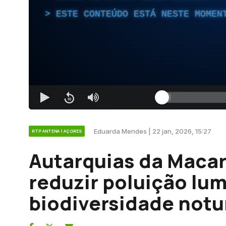
ESTE CONTEÚDO ESTÁ NESTE MOMEN
Eduarda Mendes | 22 jan, 2026, 15:27
RTP ANTENA 1 AÇORES
Autarquias da Macar
reduzir poluição lu
biodiversidade notu