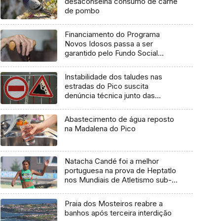
desaconselha consumo de carne
de pombo
Financiamento do Programa
Novos Idosos passa a ser
garantido pelo Fundo Social
Europeu Mais
Instabilidade dos taludes nas
estradas do Pico suscita
denúncia técnica junto das
entidades europeias
Abastecimento de água reposto
na Madalena do Pico
Natacha Candé foi a melhor
portuguesa na prova de Heptatlo
nos Mundiais de Atletismo sub-
20
Praia dos Mosteiros reabre a
banhos após terceira interdição