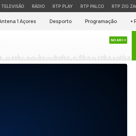
TELEVISÃO
RÁDIO
RTP PLAY
RTP PALCO
RTP ZIG ZA
Antena 1 Açores
Desporto
Programação
+ 
s
NO AR