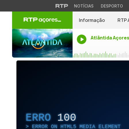
NOTÍCIAS
DESPORTO
Informação
RTP 
Atlântida Açore
ERRO
100
ERROR ON HTML5 MEDIA ELEMENT