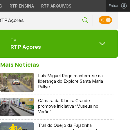
G
RTP ENSINA
RTP ARQUIVOS
Entrar
RTP Açores
TV
RTP Açores
Mais Notícias
Luís Miguel Rego mantém-se na
liderança do Explore Santa Maria
Rallye
Câmara da Ribeira Grande
promove iniciativa ‘Museus no
Verão’
Trail do Queijo da Fajãzinha