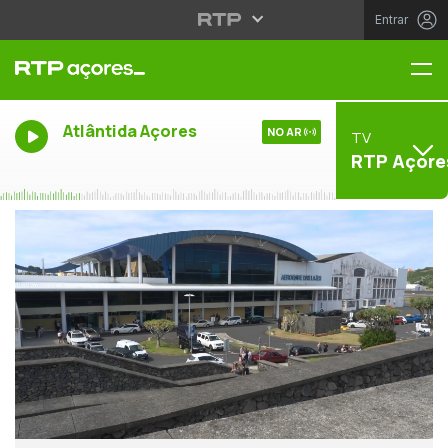
Entrar
Me
Atlântida Açores
NO AR
TV
RTP Açore