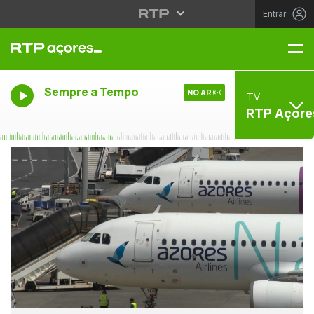
Entrar
Me
Sempre a Tempo
NO AR
TV
RTP Açore