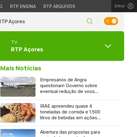
G
RTP ENSINA
RTP ARQUIVOS
Entrar
RTP Açores
TV
RTP Açores
Mais Notícias
Empresários de Angra
questionam Governo sobre
eventual redução de voos
interilhas até 2031
IRAE apreendeu quase 4
toneladas de comida e 1.500
litros de bebidas em ações
inspetivas em 2025
Abertura das propostas para