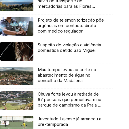
navio de transporte de
mercadorias para as Flores
marcada para dia 11 de agosto
Projeto de telemonitorização põe
urgências em contacto direto
com médico regulador
Suspeito de violação e violência
doméstica detido São Miguel
Mau tempo levou ao corte no
abastecimento de água no
concelho da Madalena
Chuva forte levou à retirada de
67 pessoas que pernoitavam no
parque de campismo da Praia da
Vitória
Juventude Lajense já arrancou a
pré-temporada