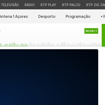
TELEVISÃO
RÁDIO
RTP PLAY
RTP PALCO
RTP ZIG ZA
Antena 1 Açores
Desporto
Programação
+ 
o
NO AR