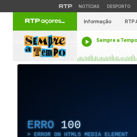
NOTÍCIAS
DESPORTO
Informação
RTP 
Sempre a Temp
ERRO
100
ERROR ON HTML5 MEDIA ELEMENT