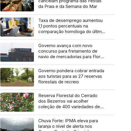
cancelam programa das Festas
da Praia e da Semana do Mar
Taxa de desemprego aumentou
1,1 pontos percentuais na
comparação homóloga do último
trimestre
Governo avança com novo
concurso para fretamento de
navio de mercadorias para Flores
e Corvo
Governo pondera cobrar entrada
aos turistas para as 27 reservas
florestais de recreio
Reserva Florestal do Cerrado
dos Bezerros vai acolher
coleção de 400 variedades de
Camélias
Chuva Forte: IPMA eleva para
laranja o nível de alerta nos