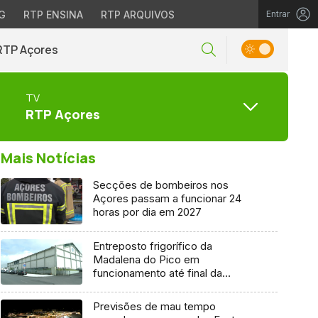
G
RTP ENSINA
RTP ARQUIVOS
Entrar
RTP Açores
TV
RTP Açores
Mais Notícias
Secções de bombeiros nos
Açores passam a funcionar 24
horas por dia em 2027
Entreposto frigorífico da
Madalena do Pico em
funcionamento até final da
semana
Previsões de mau tempo