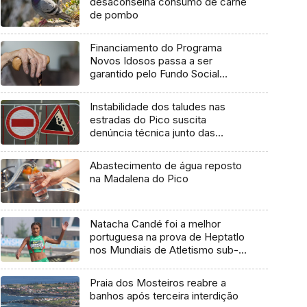
desaconselha consumo de carne
de pombo
Financiamento do Programa
Novos Idosos passa a ser
garantido pelo Fundo Social
Europeu Mais
Instabilidade dos taludes nas
estradas do Pico suscita
denúncia técnica junto das
entidades europeias
Abastecimento de água reposto
na Madalena do Pico
Natacha Candé foi a melhor
portuguesa na prova de Heptatlo
nos Mundiais de Atletismo sub-
20
Praia dos Mosteiros reabre a
banhos após terceira interdição