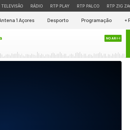
TELEVISÃO
RÁDIO
RTP PLAY
RTP PALCO
RTP ZIG ZA
Antena 1 Açores
Desporto
Programação
+ 
a
NO AR