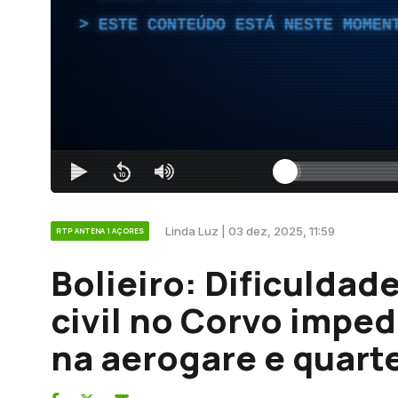
ESTE CONTEÚDO ESTÁ NESTE MOMEN
Linda Luz | 03 dez, 2025, 11:59
RTP ANTENA 1 AÇORES
Bolieiro: Dificuldad
civil no Corvo impe
na aerogare e quart