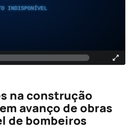
TO INDISPONÍVEL
es na construção
dem avanço de obras
el de bombeiros