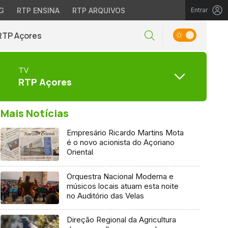
G
RTP ENSINA
RTP ARQUIVOS
Entrar
RTP Açores
TV
RTP Açores
Mais Notícias
Empresário Ricardo Martins Mota
é o novo acionista do Açoriano
Oriental
Orquestra Nacional Moderna e
músicos locais atuam esta noite
no Auditório das Velas
Direção Regional da Agricultura