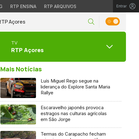
G
RTP ENSINA
RTP ARQUIVOS
Entrar
RTP Açores
TV
RTP Açores
Mais Notícias
Luís Miguel Rego segue na
liderança do Explore Santa Maria
Rallye
Escaravelho japonês provoca
estragos nas culturas agrícolas
em São Jorge
Termas do Carapacho fecham