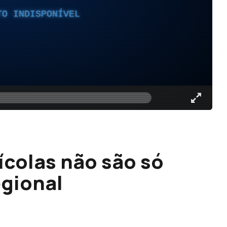
TO INDISPONÍVEL
rícolas não são só
egional