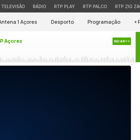
TELEVISÃO
RÁDIO
RTP PLAY
RTP PALCO
RTP ZIG ZA
Antena 1 Açores
Desporto
Programação
+ 
TP Açores
NO AR