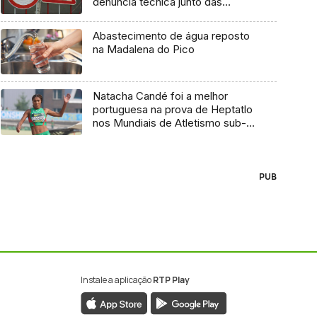
denúncia técnica junto das
entidades europeias
Abastecimento de água reposto
na Madalena do Pico
Natacha Candé foi a melhor
portuguesa na prova de Heptatlo
nos Mundiais de Atletismo sub-
20
PUB
Instale a aplicação
RTP Play