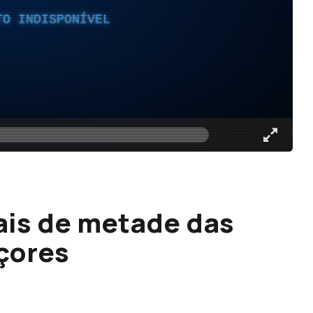
TO INDISPONÍVEL
ais de metade das
çores