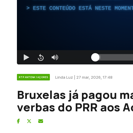
ESTE CONTEÚDO ESTÁ NESTE MOMEN
Linda Luz | 27 mar, 2026, 17:48
RTP ANTENA 1 AÇORES
Bruxelas já pagou m
verbas do PRR aos A