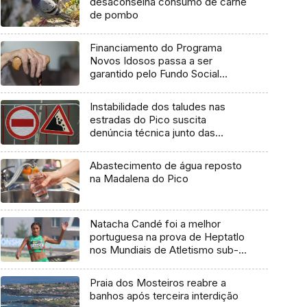
desaconselha consumo de carne
de pombo
Financiamento do Programa
Novos Idosos passa a ser
garantido pelo Fundo Social
Europeu Mais
Instabilidade dos taludes nas
estradas do Pico suscita
denúncia técnica junto das
entidades europeias
Abastecimento de água reposto
na Madalena do Pico
Natacha Candé foi a melhor
portuguesa na prova de Heptatlo
nos Mundiais de Atletismo sub-
20
Praia dos Mosteiros reabre a
banhos após terceira interdição