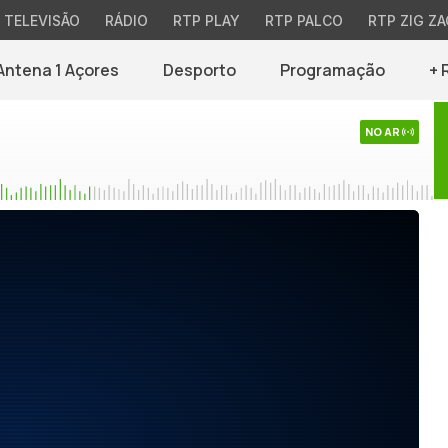
TELEVISÃO
RÁDIO
RTP PLAY
RTP PALCO
RTP ZIG ZA
Antena 1 Açores
Desporto
Programação
+ 
NO AR