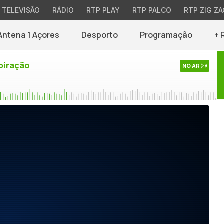
TELEVISÃO
RÁDIO
RTP PLAY
RTP PALCO
RTP ZIG ZA
Antena 1 Açores
Desporto
Programação
+ 
piração
NO AR