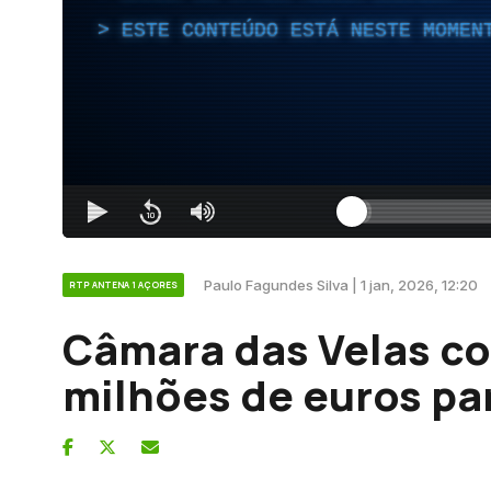
ESTE CONTEÚDO ESTÁ NESTE MOMEN
Paulo Fagundes Silva | 1 jan, 2026, 12:20
RTP ANTENA 1 AÇORES
Câmara das Velas c
milhões de euros pa