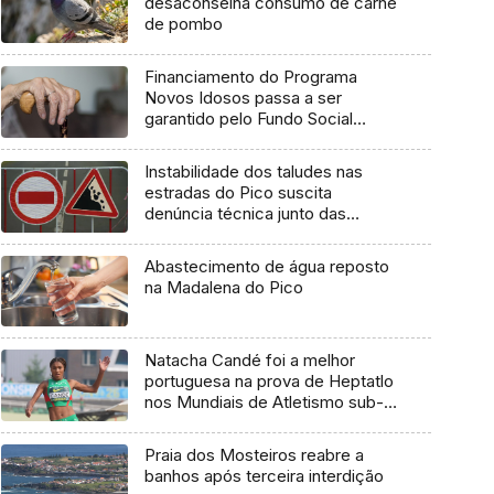
desaconselha consumo de carne
de pombo
Financiamento do Programa
Novos Idosos passa a ser
garantido pelo Fundo Social
Europeu Mais
Instabilidade dos taludes nas
estradas do Pico suscita
denúncia técnica junto das
entidades europeias
Abastecimento de água reposto
na Madalena do Pico
Natacha Candé foi a melhor
portuguesa na prova de Heptatlo
nos Mundiais de Atletismo sub-
20
Praia dos Mosteiros reabre a
banhos após terceira interdição