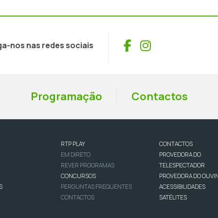
Facebook
Instagram
ga-nos nas redes sociais
Programação
Contactos
RTP PLAY
CONTACTOS
EM DIRETO
PROVEDORA DO
REVER PROGRAMAS
TELESPECTADOR
CONCURSOS
PROVEDORA DO OUVI
S
PERGUNTAS FREQUENTES
ACESSIBILIDADES
CONTACTOS
SATÉLITES