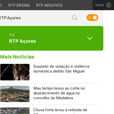
G
RTP ENSINA
RTP ARQUIVOS
Entrar
RTP Açores
TV
RTP Açores
Mais Notícias
Suspeito de violação e violência
doméstica detido São Miguel
Mau tempo levou ao corte no
abastecimento de água no
concelho da Madalena
Chuva forte levou à retirada de