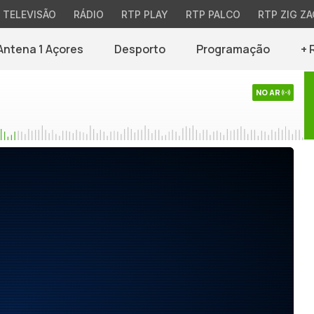
TELEVISÃO
RÁDIO
RTP PLAY
RTP PALCO
RTP ZIG ZA
Antena 1 Açores
Desporto
Programação
+ 
NO AR