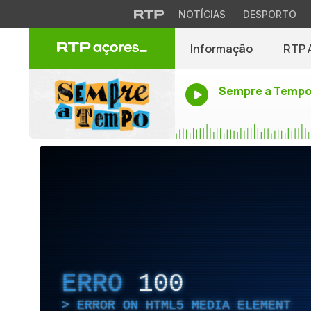
NOTÍCIAS
DESPORTO
Informação
RTP 
Sempre a Temp
ERRO
100
ERROR ON HTML5 MEDIA ELEMENT