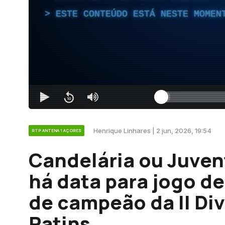
ESTE CONTEÚDO ESTÁ NESTE MOMEN
Henrique Linhares | 2 jun, 2026, 19:54
RTP ANTENA 1 AÇORES
Candelária ou Juven
há data para jogo de
de campeão da II Di
Patins