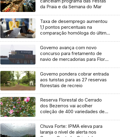
cancelam programa das Festas
da Praia e da Semana do Mar
Taxa de desemprego aumentou
1,1 pontos percentuais na
comparação homóloga do último
trimestre
Governo avança com novo
concurso para fretamento de
navio de mercadorias para Flores
e Corvo
Governo pondera cobrar entrada
aos turistas para as 27 reservas
florestais de recreio
Reserva Florestal do Cerrado
dos Bezerros vai acolher
coleção de 400 variedades de
Camélias
Chuva Forte: IPMA eleva para
laranja o nível de alerta nos