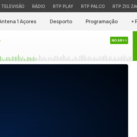
TELEVISÃO
RÁDIO
RTP PLAY
RTP PALCO
RTP ZIG ZA
Antena 1 Açores
Desporto
Programação
+ 
o
NO AR