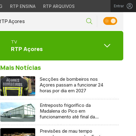
G
RTP ENSINA
RTP ARQUIVOS
Entrar
RTP Açores
TV
RTP Açores
Mais Notícias
Secções de bombeiros nos
Açores passam a funcionar 24
horas por dia em 2027
Entreposto frigorífico da
Madalena do Pico em
funcionamento até final da
semana
Previsões de mau tempo