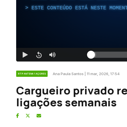
ESTE CONTEÚDO ESTÁ NESTE MOMEN
Ana Paula Santos | 11 mar, 2026, 17:54
RTP ANTENA 1 AÇORES
Cargueiro privado r
ligações semanais