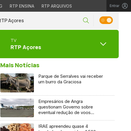
G
RTP ENSINA
RTP ARQUIVOS
Entrar
RTP Açores
TV
RTP Açores
Mais Notícias
Parque de Serralves vai receber
um burro da Graciosa
Empresários de Angra
questionam Governo sobre
eventual redução de voos
interilhas até 2031
IRAE apreendeu quase 4