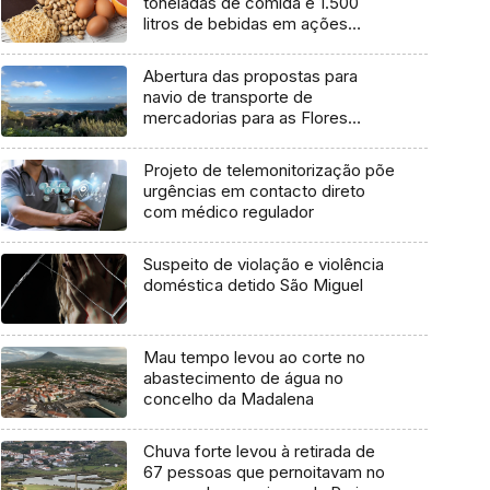
toneladas de comida e 1.500
litros de bebidas em ações
inspetivas em 2025
Abertura das propostas para
navio de transporte de
mercadorias para as Flores
marcada para dia 11 de agosto
Projeto de telemonitorização põe
urgências em contacto direto
com médico regulador
Suspeito de violação e violência
doméstica detido São Miguel
Mau tempo levou ao corte no
abastecimento de água no
concelho da Madalena
Chuva forte levou à retirada de
67 pessoas que pernoitavam no