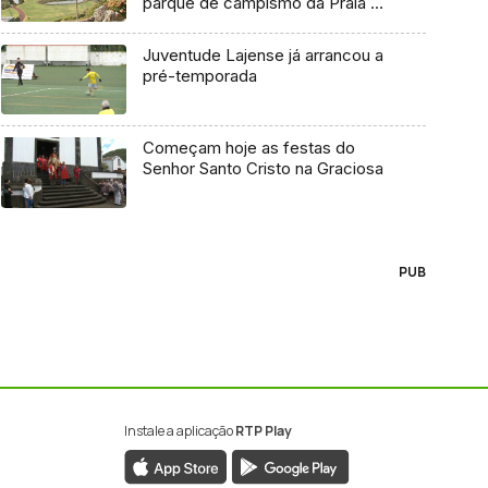
parque de campismo da Praia da
Vitória
Juventude Lajense já arrancou a
pré-temporada
Começam hoje as festas do
Senhor Santo Cristo na Graciosa
PUB
Instale a aplicação
RTP Play