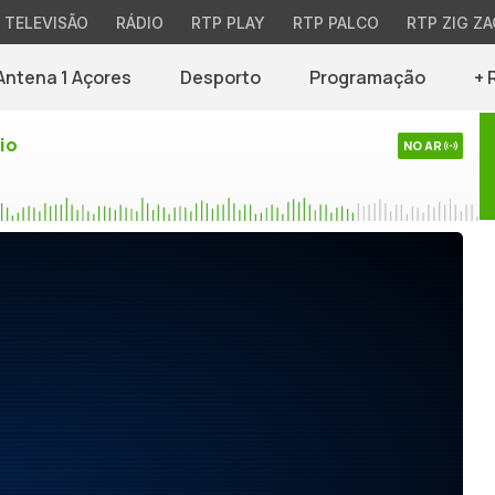
TELEVISÃO
RÁDIO
RTP PLAY
RTP PALCO
RTP ZIG ZA
Antena 1 Açores
Desporto
Programação
+ 
io
NO AR