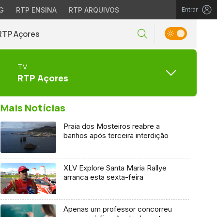
G
RTP ENSINA
RTP ARQUIVOS
Entrar
RTP Açores
TV
RTP Açores
Mais Notícias
Praia dos Mosteiros reabre a
banhos após terceira interdição
XLV Explore Santa Maria Rallye
arranca esta sexta-feira
Apenas um professor concorreu