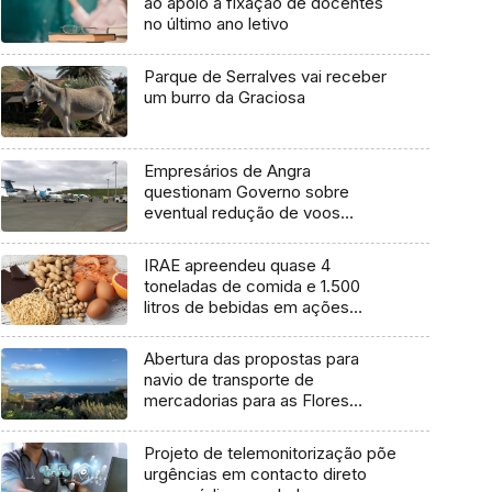
ao apoio à fixação de docentes
no último ano letivo
Parque de Serralves vai receber
um burro da Graciosa
Empresários de Angra
questionam Governo sobre
eventual redução de voos
interilhas até 2031
IRAE apreendeu quase 4
toneladas de comida e 1.500
litros de bebidas em ações
inspetivas em 2025
Abertura das propostas para
navio de transporte de
mercadorias para as Flores
marcada para dia 11 de agosto
Projeto de telemonitorização põe
urgências em contacto direto