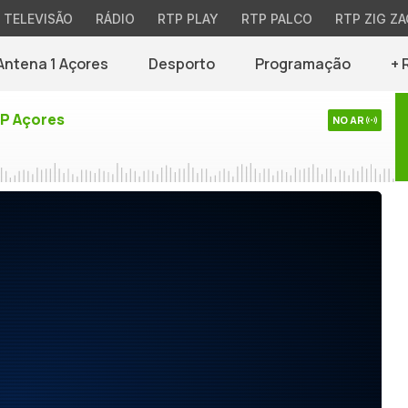
TELEVISÃO
RÁDIO
RTP PLAY
RTP PALCO
RTP ZIG ZA
Antena 1 Açores
Desporto
Programação
+ 
TP Açores
NO AR